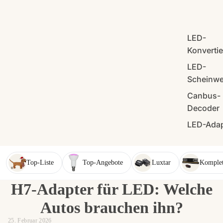
LED-
Konverti
LED-
Scheinwe
Canbus-
Decoder
LED-Adap
Top-Liste
Top-Angebote
Luxtar
Komplet
H7-Adapter für LED: Welche
Autos brauchen ihn?
25. Februar 2026