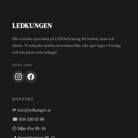
Extra lei
Paket
LEDKUNGEN
Leichtes 
Din svenska specialist på LED-belysning för fordon, hem och
arbete. Vi erbjuder snabba leveranser från vårt eget lager i Sverige
och bra priser utan krångel.
FÖLJ OSS
KONTAKT
✉
info@ledkungen.se
☎ 010-330 03 06
🕘 Mån–Fre 09–16
📍 Arendalsvägen 39–41