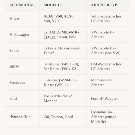
AUTOMARKE
MODELLE
ADAPTERTYP
XC60
,
V60
,
XC90
,
Volvo-spezifischer
Extra l
Volvo
S60, V70
H7-Adapter
Golf MK5/MK6/MK7
,
VW/Skoda H7
Volkswagen
Tiguan
, Passat, Polo
Adapter
Octavia
, Hervorragend,
VW/Skoda H7-
Skoda
Fabia!
Adapter (wie VW)
3er-Reihe (E46, E90),
BMW-spezifischer
BMW
5er-Reihe (E60), X3
H7-Adapter
C-Klasse (W204), E-
Mercedes H7
Mercedes
Klasse (W211)
Adapter
Focus MK2/MK3,
Ford
Ford H7 Adapter
Mondeo
Hyundai/Kia-
Hyundai/Kia
i30, Tucson, Ceed
Adapter (einige
Modelle)