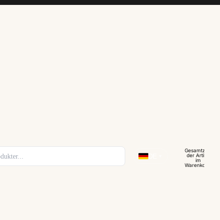
Gesamtzahl
der Artikel
DE
▼
im
Warenkorb:
0