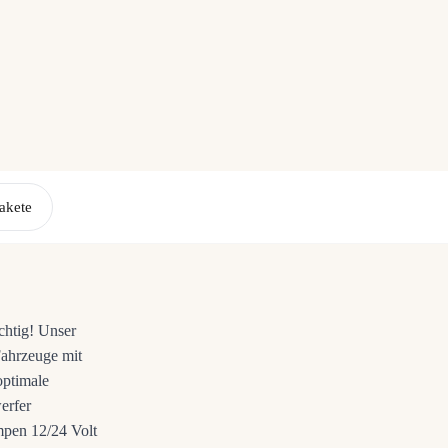
akete
chtig! Unser
Fahrzeuge mit
optimale
erfer
mpen 12/24 Volt