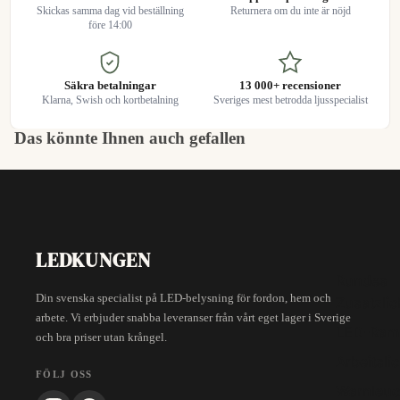
Skickas samma dag vid beställning
Returnera om du inte är nöjd
före 14:00
Säkra betalningar
13 000+ recensioner
Klarna, Swish och kortbetalning
Sveriges mest betrodda ljusspecialist
Das könnte Ihnen auch gefallen
LEDKUNGEN
Rundes
Din svenska specialist på LED-belysning för fordon, hem och
Zusatzlic
arbete. Vi erbjuder snabba leveranser från vårt eget lager i Sverige
LED-Ram
och bra priser utan krångel.
Arbeitslic
FÖLJ OSS
Warnleuc