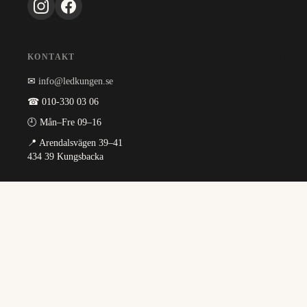
Extra lei
Paket
Leichtes 
KONTAKT
✉
info@ledkungen.se
☎ 010-330 03 06
🕘 Mån–Fre 09–16
📍 Arendalsvägen 39–41
434 39 Kungsbacka
INFORMATION
Om oss
Köpvillkor
Integritetspolicy
Guider
Fraktpolicy