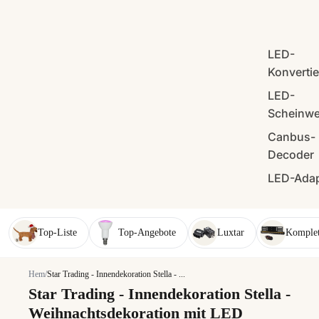
LED-
Konverti
LED-
Scheinwe
Canbus-
Decoder
LED-Adap
Top-Liste
Top-Angebote
Luxtar
Komplet
Hem
/
Star Trading - Innendekoration Stella - ...
Star Trading - Innendekoration Stella -
Weihnachtsdekoration mit LED