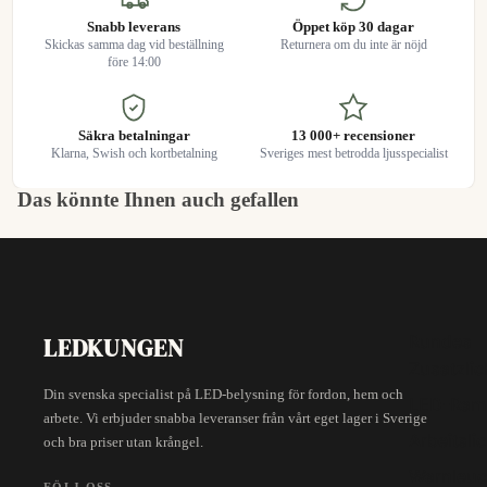
Snabb leverans
Öppet köp 30 dagar
Skickas samma dag vid beställning
Returnera om du inte är nöjd
före 14:00
Säkra betalningar
13 000+ recensioner
Klarna, Swish och kortbetalning
Sveriges mest betrodda ljusspecialist
Das könnte Ihnen auch gefallen
Rundes
LEDKUNGEN
Zusatzlic
Din svenska specialist på LED-belysning för fordon, hem och
LED-Ram
arbete. Vi erbjuder snabba leveranser från vårt eget lager i Sverige
Arbeitslic
och bra priser utan krångel.
Warnleuc