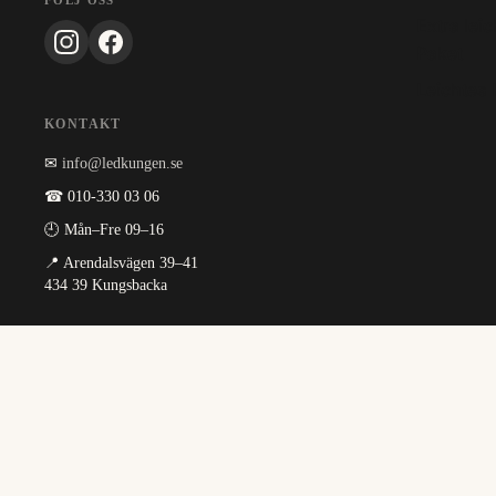
FÖLJ OSS
Extra lei
Paket
Leichtes 
KONTAKT
✉
info@ledkungen.se
☎ 010-330 03 06
🕘 Mån–Fre 09–16
📍 Arendalsvägen 39–41
434 39 Kungsbacka
INFORMATION
Om oss
Köpvillkor
Integritetspolicy
Guider