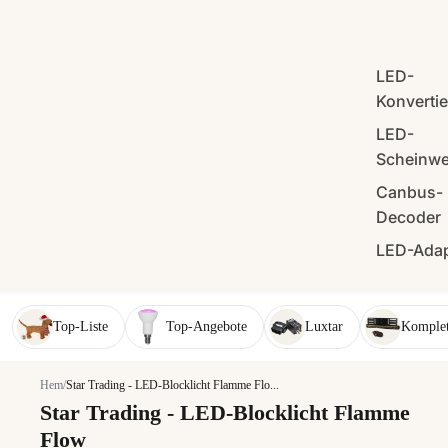
LED-
Konverti
LED-
Scheinwe
Canbus-
Decoder
LED-Adap
Top-Liste
Top-Angebote
Luxtar
Komplet
Hem
/
Star Trading - LED-Blocklicht Flamme Flo...
Star Trading - LED-Blocklicht Flamme
Flow