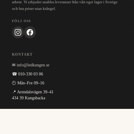
arbete. Vi erbjuder snabba leveranser från vårt eget lager i Sverige
Extra lei
och bra priser utan krångel.
Paket
FÖLJ OSS
Leichtes 
KONTAKT
✉
info@ledkungen.se
☎ 010-330 03 06
🕘 Mån–Fre 09–16
📍 Arendalsvägen 39–41
434 39 Kungsbacka
INFORMATION
Om oss