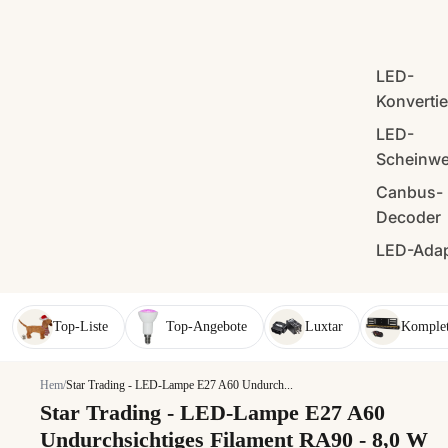
LED-
Konverti
LED-
Scheinwe
Canbus-
Decoder
LED-Adap
Top-Liste
Top-Angebote
Luxtar
Komplet
Hem
/
Star Trading - LED-Lampe E27 A60 Undurch...
Star Trading - LED-Lampe E27 A60
Undurchsichtiges Filament RA90 - 8,0 W