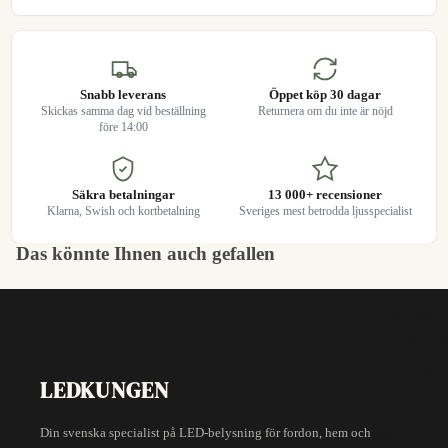
Snabb leverans
Öppet köp 30 dagar
Skickas samma dag vid beställning
Returnera om du inte är nöjd
före 14:00
Säkra betalningar
13 000+ recensioner
Klarna, Swish och kortbetalning
Sveriges mest betrodda ljusspecialist
Das könnte Ihnen auch gefallen
Rundes
Zusatzlic
LED-Ram
LEDKUNGEN
Arbeitslic
Din svenska specialist på LED-belysning för fordon, hem och
Warnleuc