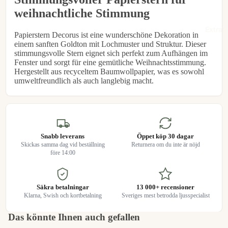
weihnachtliche Stimmung
€6,95
Extra l
Papierstern Decorus ist eine wunderschöne Dekoration in
einem sanften Goldton mit Lochmuster und Struktur. Dieser
stimmungsvolle Stern eignet sich perfekt zum Aufhängen im
Fenster und sorgt für eine gemütliche Weihnachtsstimmung.
Hergestellt aus recyceltem Baumwollpapier, was es sowohl
umweltfreundlich als auch langlebig macht.
Snabb leverans
Öppet köp 30 dagar
Skickas samma dag vid beställning
Returnera om du inte är nöjd
före 14:00
Säkra betalningar
13 000+ recensioner
Klarna, Swish och kortbetalning
Sveriges mest betrodda ljusspecialist
Das könnte Ihnen auch gefallen