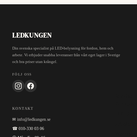
LEDKUNGEN
Din svenska specialist på LED-belysning för fordon, hem och
arbete. Vi erbjuder snabba leveranser från vårt eget lager i Sverige
och bra priser utan krångel.
FÖLJ OSS
Rundes
Zusatzlic
KONTAKT
LED-Ram
✉
info@ledkungen.se
Arbeitslic
☎ 010-330 03 06
Warnleuc