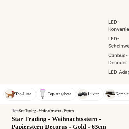
LED-
Konverti
LED-
Scheinwe
Canbus-
Decoder
LED-Adap
Top-Liste
Top-Angebote
Luxtar
Komplet
Hem
/
Star Trading - Weihnachtsstern - Papiers...
Star Trading - Weihnachtsstern -
Papierstern Decorus - Gold - 63cm