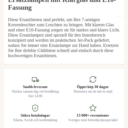
Fassung
€1,95
Extra l
Diese Ersatzbirnen sind perfekt, um Ihre 7-armigen
Kerzenleuchter zum Leuchten zu bringen. Mit klarem Glas
und einer E10-Fassung sorgen sie für starkes und klares Licht.
Diese Ersatzlampen sind speziell für den Innenbereich
konzipiert und werden im praktischen 3er-Pack geliefert,
sodass Sie immer eine Ersatzlampe zur Hand haben. Ersetzen
Sie Ihre defekte Glühbirne schnell und einfach durch diese
hochwertigen Ersatzbirnen.
Snabb leverans
Öppet köp 30 dagar
Skickas samma dag vid beställning
Returnera om du inte är nöjd
före 14:00
Säkra betalningar
13 000+ recensioner
Klarna, Swish och kortbetalning
Sveriges mest betrodda ljusspecialist