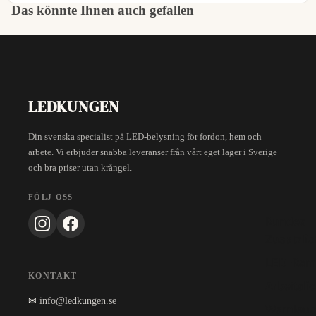
Das könnte Ihnen auch gefallen
LEDKUNGEN
Din svenska specialist på LED-belysning för fordon, hem och
arbete. Vi erbjuder snabba leveranser från vårt eget lager i Sverige
och bra priser utan krångel.
FÖLJ OSS
Rundes
Zusatzlic
LED-Ram
KONTAKT
Arbeitslic
✉
info@ledkungen.se
Warnleuc