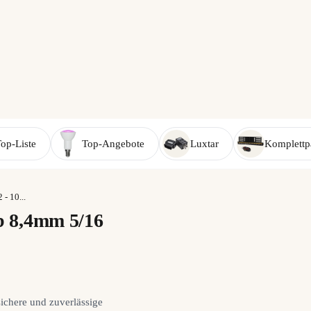
r
op-Liste
Top-Angebote
Luxtar
Komplettp
- 10...
b 8,4mm 5/16
sichere und zuverlässige