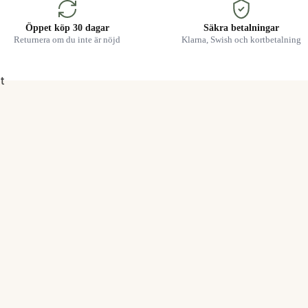
Öppet köp 30 dagar
Säkra betalningar
Returnera om du inte är nöjd
Klarna, Swish och kortbetalning
t
et
KONTAKT
INFORMATION
✉
info@ledkungen.se
Om oss
☎ 010-330 03 06
Köpvillkor
🕘 Mån–Fre 09–16
Integritetspolicy
Guider
📍 Arendalsvägen 39–41
Fraktpolicy
434 39 Kungsbacka
Retur & återbetalning
Reklamationer