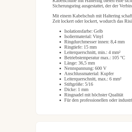
Kabelschuhe mit Haltering bieten eine si
Sicherungsring ausgestattet, der der Verbin
Mit einem Kabelschuh mit Haltering schaff
Zeit lockert oder lockert, wodurch das R
Isolationsfarbe: Gelb
Isoliermaterial: Vinyl
Ringdurchmesser innen: 8,4 mm
Ringtiefe: 15 mm
Leiterquerschnitt, min.: 4 mm²
Betriebstemperatur max.: 105 °C
Länge: 36,5 mm
Nennspannung: 600 V
Anschlussmaterial: Kupfer
Leiterquerschnitt, max.: 6 mm²
Stiftgröße: 5/16
Dicke: 1 mm
Ringnadel mit höchster Qualität
Für den professionellen oder industr