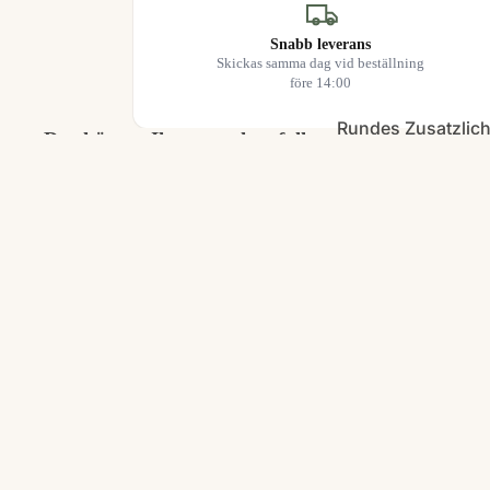
Snabb leverans
Skickas samma dag vid beställning
före 14:00
Rundes Zusatzlich
Das könnte Ihnen auch gefallen
LED-Rampen
Arbeitslicht
Warnleuchte
Extra leichtes Pak
LEDKUNGEN
Leichtes Paket
Din svenska specialist på LED-belysning för fordon, hem
och arbete. Vi erbjuder snabba leveranser från vårt eget lager
i Sverige och bra priser utan krångel.
FÖLJ OSS