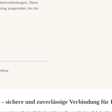
abelverbindungen. Diese
ing ausgestattet, der der
talning
In den Warenkor
€5,95
 – sichere und zuverlässige Verbindung fü