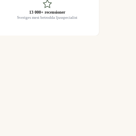
13 000+ recensioner
Sveriges mest betrodda ljusspecialist
KUNDSERVICE
Kontakta oss
Kundservice
Returportal
Alla produkter