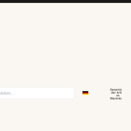
Gesamtzahl
der Artikel
DE
▼
im
Warenkorb:
0