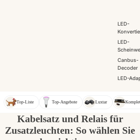
LED-
Konverti
LED-
Scheinwe
Canbus-
Decoder
LED-Adap
Top-Liste
Top-Angebote
Luxtar
Komplet
Kabelsatz und Relais für
Zusatzleuchten: So wählen Sie