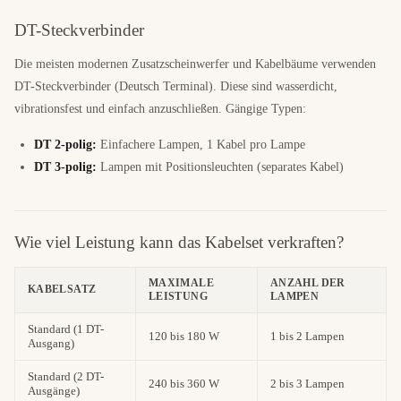
DT-Steckverbinder
Extra l
Die meisten modernen Zusatzscheinwerfer und Kabelbäume verwenden
DT-Steckverbinder (Deutsch Terminal). Diese sind wasserdicht,
vibrationsfest und einfach anzuschließen. Gängige Typen:
DT 2-polig:
Einfachere Lampen, 1 Kabel pro Lampe
DT 3-polig:
Lampen mit Positionsleuchten (separates Kabel)
Wie viel Leistung kann das Kabelset verkraften?
MAXIMALE
ANZAHL DER
KABELSATZ
LEISTUNG
LAMPEN
Standard (1 DT-
120 bis 180 W
1 bis 2 Lampen
Ausgang)
Standard (2 DT-
240 bis 360 W
2 bis 3 Lampen
Ausgänge)