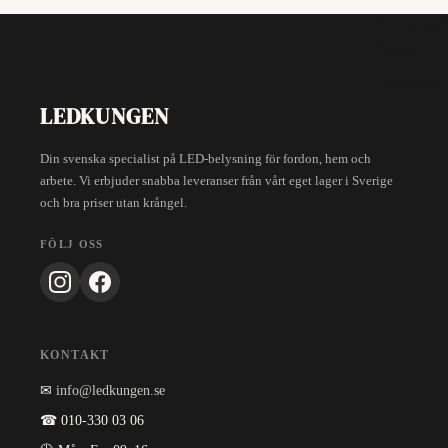
Extra lei
Paket
Leichtes 
LEDKUNGEN
Din svenska specialist på LED-belysning för fordon, hem och
arbete. Vi erbjuder snabba leveranser från vårt eget lager i Sverige
och bra priser utan krångel.
FÖLJ OSS
KONTAKT
✉
info@ledkungen.se
☎ 010-330 03 06