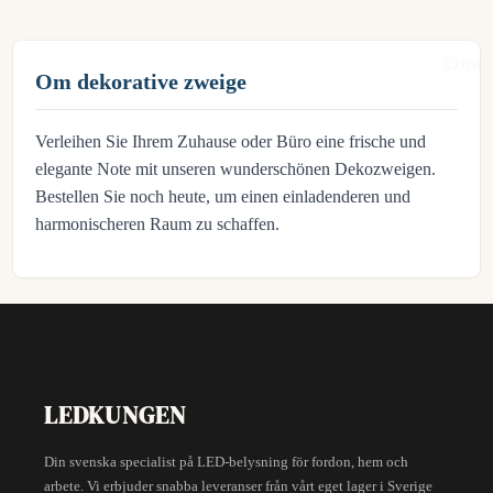
Extra l
Om dekorative zweige
Verleihen Sie Ihrem Zuhause oder Büro eine frische und
elegante Note mit unseren wunderschönen Dekozweigen.
Bestellen Sie noch heute, um einen einladenderen und
harmonischeren Raum zu schaffen.
LEDKUNGEN
Din svenska specialist på LED-belysning för fordon, hem och
arbete. Vi erbjuder snabba leveranser från vårt eget lager i Sverige