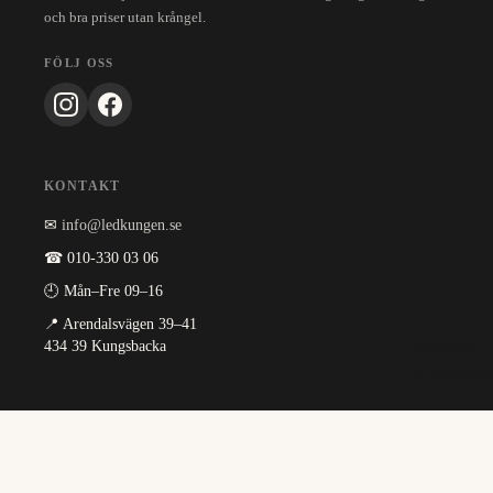
och bra priser utan krångel.
FÖLJ OSS
KONTAKT
✉
info@ledkungen.se
☎ 010-330 03 06
🕘 Mån–Fre 09–16
📍 Arendalsvägen 39–41
Rundes
434 39 Kungsbacka
Zusatzlic
LED-Ram
INFORMATION
Arbeitslic
Om oss
Warnleuc