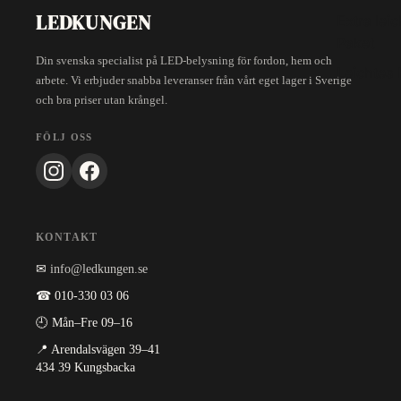
LEDKUNGEN
Extra lei
Paket
Din svenska specialist på LED-belysning för fordon, hem och
Leichtes 
arbete. Vi erbjuder snabba leveranser från vårt eget lager i Sverige
och bra priser utan krångel.
FÖLJ OSS
KONTAKT
✉
info@ledkungen.se
☎ 010-330 03 06
🕘 Mån–Fre 09–16
📍 Arendalsvägen 39–41
434 39 Kungsbacka