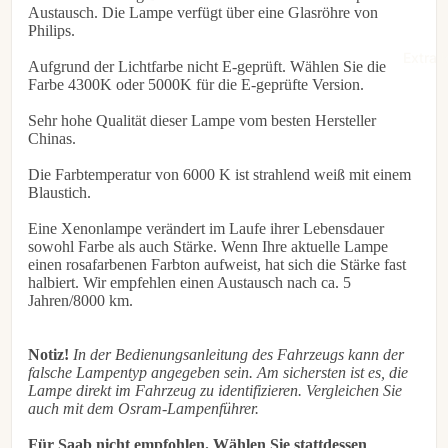
Austausch. Die Lampe verfügt über eine Glasröhre von
€61,95
Philips.
Extra l
Aufgrund der Lichtfarbe nicht E-geprüft. Wählen Sie die
Farbe 4300K ​​​​oder 5000K für die E-geprüfte Version.
Sehr hohe Qualität dieser Lampe vom besten Hersteller
Chinas.
Die Farbtemperatur von 6000 K ist strahlend weiß mit einem
Blaustich.
Eine Xenonlampe verändert im Laufe ihrer Lebensdauer
sowohl Farbe als auch Stärke. Wenn Ihre aktuelle Lampe
einen rosafarbenen Farbton aufweist, hat sich die Stärke fast
halbiert. Wir empfehlen einen Austausch nach ca. 5
Jahren/8000 km.
Notiz!
In der Bedienungsanleitung des Fahrzeugs kann der
falsche Lampentyp angegeben sein. Am sichersten ist es, die
Lampe direkt im Fahrzeug zu identifizieren. Vergleichen Sie
auch mit dem Osram-Lampenführer.
Für Saab nicht empfohlen. Wählen Sie stattdessen