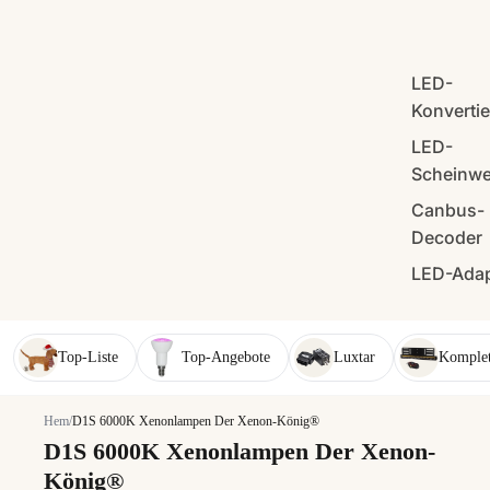
LED-
Konverti
LED-
Scheinwe
Canbus-
Decoder
LED-Adap
Top-Liste
Top-Angebote
Luxtar
Komplet
Hem
/
D1S 6000K Xenonlampen Der Xenon-König®
D1S 6000K Xenonlampen Der Xenon-
König®