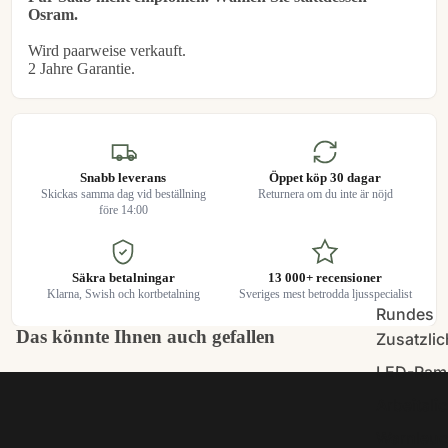
Osram.
Wird paarweise verkauft.
2 Jahre Garantie.
Snabb leverans
Öppet köp 30 dagar
Skickas samma dag vid beställning
Returnera om du inte är nöjd
före 14:00
Säkra betalningar
13 000+ recensioner
Klarna, Swish och kortbetalning
Sveriges mest betrodda ljusspecialist
Rundes
Das könnte Ihnen auch gefallen
Zusatzlic
LED-Ram
Arbeitslic
Warnleuc