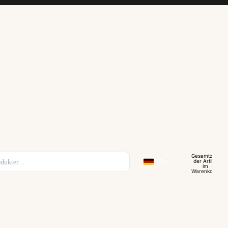
Gesamtzahl
der Artikel
DE
▼
im
Warenkorb:
0