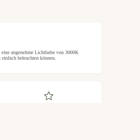
b legen
 eine angenehme Lichtfarbe von 3000K
 einfach beleuchten können.
13 000+ recensioner
Sveriges mest betrodda ljusspecialist