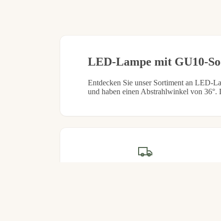
LED-Lampe mit GU10-Soc
Entdecken Sie unser Sortiment an LED-L
und haben einen Abstrahlwinkel von 36°. 
Snabb leverans
Skickas samma dag vid beställning
före 14:00
Das könnte Ihnen auch gefallen