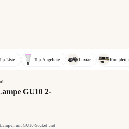
r
op-Liste
Top-Angebote
Luxtar
Komplettp
li...
-Lampe GU10 2-
D-Lampen mit GU10-Sockel und