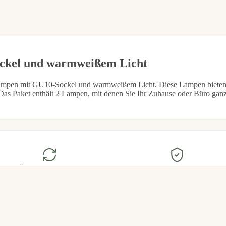
In den Warenkor
€5,95
kel und warmweißem Licht
ampen mit GU10-Sockel und warmweißem Licht. Diese Lampen bieten
Das Paket enthält 2 Lampen, mit denen Sie Ihr Zuhause oder Büro ganz
Öppet köp 30 dagar
Säkra betalningar
Returnera om du inte är nöjd
Klarna, Swish och kortbetalning