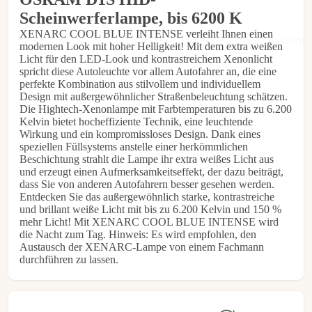
Scheinwerferlampe, bis 6200 K
€77,95
XENARC COOL BLUE INTENSE verleiht Ihnen einen
Extra l
modernen Look mit hoher Helligkeit! Mit dem extra weißen
Licht für den LED-Look und kontrastreichem Xenonlicht
spricht diese Autoleuchte vor allem Autofahrer an, die eine
perfekte Kombination aus stilvollem und individuellem
Design mit außergewöhnlicher Straßenbeleuchtung schätzen.
Die Hightech-Xenonlampe mit Farbtemperaturen bis zu 6.200
Kelvin bietet hocheffiziente Technik, eine leuchtende
Wirkung und ein kompromissloses Design. Dank eines
speziellen Füllsystems anstelle einer herkömmlichen
Beschichtung strahlt die Lampe ihr extra weißes Licht aus
und erzeugt einen Aufmerksamkeitseffekt, der dazu beiträgt,
dass Sie von anderen Autofahrern besser gesehen werden.
Entdecken Sie das außergewöhnlich starke, kontrastreiche
und brillant weiße Licht mit bis zu 6.200 Kelvin und 150 %
mehr Licht! Mit XENARC COOL BLUE INTENSE wird
die Nacht zum Tag. Hinweis: Es wird empfohlen, den
Austausch der XENARC-Lampe von einem Fachmann
durchführen zu lassen.