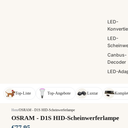
LED-
Konverti
LED-
Scheinwe
Canbus-
Decoder
LED-Adap
Top-Liste
Top-Angebote
Luxtar
Komplet
Hem
/
OSRAM - D1S HID-Scheinwerferlampe
OSRAM - D1S HID-Scheinwerferlampe
€77,95