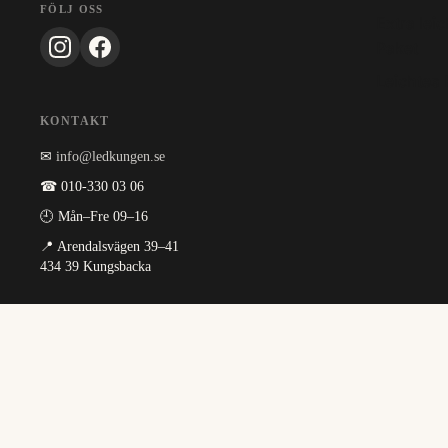
FÖLJ OSS
Extra lei
Paket
Leichtes 
KONTAKT
✉
info@ledkungen.se
☎ 010-330 03 06
🕘 Mån–Fre 09–16
📍 Arendalsvägen 39–41
434 39 Kungsbacka
INFORMATION
Om oss
Köpvillkor
Integritetspolicy
Guider