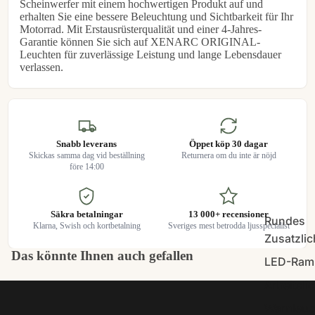
Scheinwerfer mit einem hochwertigen Produkt auf und
erhalten Sie eine bessere Beleuchtung und Sichtbarkeit für Ihr
Motorrad. Mit Erstausrüsterqualität und einer 4-Jahres-
Garantie können Sie sich auf XENARC ORIGINAL-
Leuchten für zuverlässige Leistung und lange Lebensdauer
verlassen.
Snabb leverans
Öppet köp 30 dagar
Skickas samma dag vid beställning
Returnera om du inte är nöjd
före 14:00
Säkra betalningar
13 000+ recensioner
Rundes
Klarna, Swish och kortbetalning
Sveriges mest betrodda ljusspecialist
Zusatzlic
Das könnte Ihnen auch gefallen
LED-Ram
Arbeitslic
Warnleuc