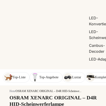
LED-
Konverti
LED-
Scheinwe
Canbus-
Decoder
LED-Adap
Top-Liste
Top-Angebote
Luxtar
Komplet
Hem
/
OSRAM XENARC ORIGINAL – D4R HID-Scheinwe...
OSRAM XENARC ORIGINAL – D4R
HID-Scheinwerferlampe