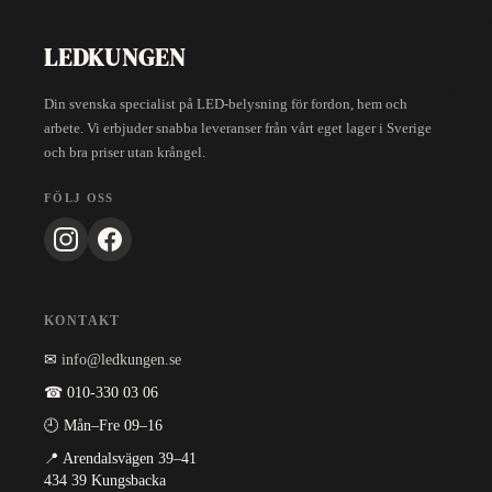
Extra lei
LEDKUNGEN
Paket
Leichtes 
Din svenska specialist på LED-belysning för fordon, hem och
arbete. Vi erbjuder snabba leveranser från vårt eget lager i Sverige
och bra priser utan krångel.
FÖLJ OSS
KONTAKT
✉
info@ledkungen.se
☎ 010-330 03 06
🕘 Mån–Fre 09–16
📍 Arendalsvägen 39–41
434 39 Kungsbacka