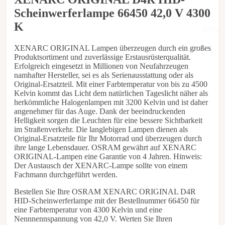
Scheinwerferlampe 66450 42,0 V 4300
€48,95
K
Extra l
XENARC ORIGINAL Lampen überzeugen durch ein großes
Produktsortiment und zuverlässige Erstausrüsterqualität.
Erfolgreich eingesetzt in Millionen von Neufahrzeugen
namhafter Hersteller, sei es als Serienausstattung oder als
Original-Ersatzteil. Mit einer Farbtemperatur von bis zu 4500
Kelvin kommt das Licht dem natürlichen Tageslicht näher als
herkömmliche Halogenlampen mit 3200 Kelvin und ist daher
angenehmer für das Auge. Dank der beeindruckenden
Helligkeit sorgen die Leuchten für eine bessere Sichtbarkeit
im Straßenverkehr. Die langlebigen Lampen dienen als
Original-Ersatzteile für Ihr Motorrad und überzeugen durch
ihre lange Lebensdauer. OSRAM gewährt auf XENARC
ORIGINAL-Lampen eine Garantie von 4 Jahren. Hinweis:
Der Austausch der XENARC-Lampe sollte von einem
Fachmann durchgeführt werden.
Bestellen Sie Ihre OSRAM XENARC ORIGINAL D4R
HID-Scheinwerferlampe mit der Bestellnummer 66450 für
eine Farbtemperatur von 4300 Kelvin und eine
Nennnennspannung von 42,0 V. Werten Sie Ihren