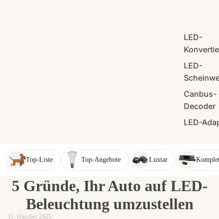
LED-
Konverti
LED-
Scheinwe
Canbus-
Decoder
LED-Adap
Top-Liste
Top-Angebote
Luxtar
Komplet
5 Gründe, Ihr Auto auf LED-
Beleuchtung umzustellen
15. Oktober 2025