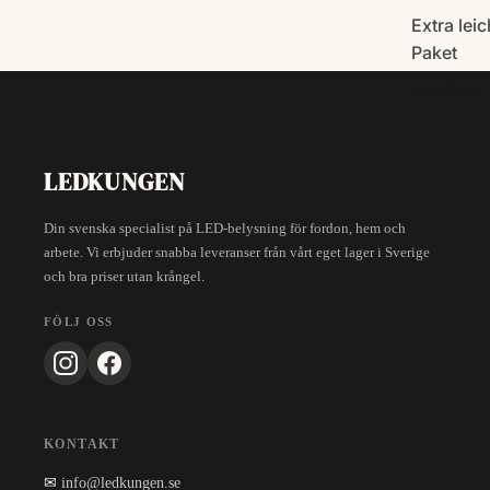
Extra lei
Paket
Leichtes 
LEDKUNGEN
Din svenska specialist på LED-belysning för fordon, hem och
arbete. Vi erbjuder snabba leveranser från vårt eget lager i Sverige
och bra priser utan krångel.
FÖLJ OSS
KONTAKT
✉
info@ledkungen.se