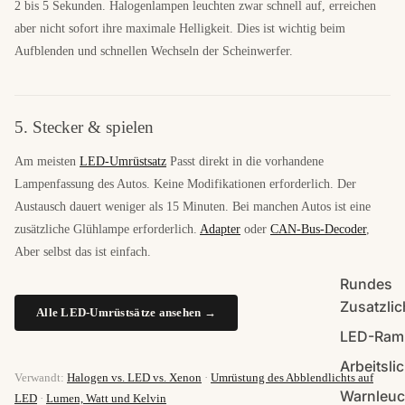
2 bis 5 Sekunden. Halogenlampen leuchten zwar schnell auf, erreichen
aber nicht sofort ihre maximale Helligkeit. Dies ist wichtig beim
Aufblenden und schnellen Wechseln der Scheinwerfer.
5. Stecker & spielen
Am meisten
LED-Umrüstsatz
Passt direkt in die vorhandene
Lampenfassung des Autos. Keine Modifikationen erforderlich. Der
Austausch dauert weniger als 15 Minuten. Bei manchen Autos ist eine
zusätzliche Glühlampe erforderlich.
Adapter
oder
CAN-Bus-Decoder
,
Aber selbst das ist einfach.
Rundes
Zusatzlic
Alle LED-Umrüstsätze ansehen →
LED-Ram
Arbeitslic
Verwandt:
Halogen vs. LED vs. Xenon
·
Umrüstung des Abblendlichts auf
Warnleuc
LED
·
Lumen, Watt und Kelvin